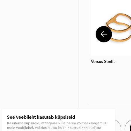
Versus Sunlit
See veebileht kasutab küpsiseid
Kasutame küpsiseid, et tagada sulle parim võimalik kogemus
meie veebilehel. Valides "Luba kõik", nõustud analüütiliste