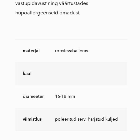
vastupidavust ning väärtustades
hüpoallergeenseid omadusi.
materjal
roostevaba teras
kaal
diameeter
16-18 mm
viimistlus
poleeritud serv, harjatud küljed