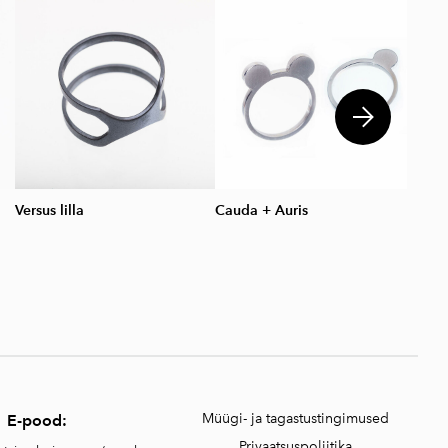
Versus lilla
Cauda + Auris
Sõrm
Müügi- ja tagastustingimused
E-pood:
Privaatsuspoliitika