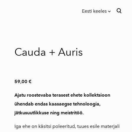
Eesti keeles
lisati ostukorvi.
Vaata ostukorvi
Eesti keeles
in English
Cauda + Auris
59,00 €
Ajatu roostevaba terasest ehete kollektsioon
ühendab endas kaasaegse tehnoloogia,
jätkusuutlikkuse ning meistritöö.
Iga ehe on käsitsi poleeritud, tuues esile materjali