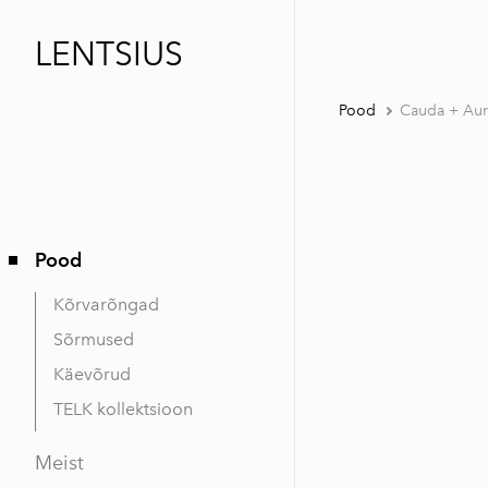
LENTSIUS
Pood
Cauda + Aur
Pood
Kõrvarõngad
Sõrmused
Käevõrud
TELK kollektsioon
Meist