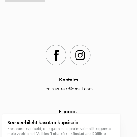
Kontakt:
lentsius.kairi@gmail.com
E-pood:
https://lentsiusdesign.com/pood
See veebileht kasutab küpsiseid
Kasutame küpsiseid, et tagada sulle parim võimalik kogemus
meie veebilehel. Valides "Luba kõik", nõustud analüütiliste