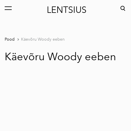
LENTSIUS
lisati ostukorvi.
Vaata ostukorvi
Pood
Käevõru Woody eeben
Käevõru Woody eeben
1 / 2