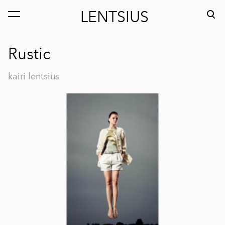
LENTSIUS
lisati ostukorvi.
Vaata ostukorvi
Rustic
kairi lentsius