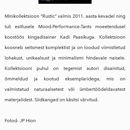
Minikollektsioon “Rustic” valmis 2011. aasta kevadel ning
tuli esitlusele Mood-Performance-Tants moeetendusel
koostöös kingadisainer Kadi Paasikuga. Kollektsioon
koosneb seitsmest komplektist ja on loodud viimistletud
lohakust, unikaalsust ja minimalismi hindavale naisele.
Kollektsiooni puhul on tegemist autori disainitud,
õmmeldud ja kootud eksemplaridega, mis on
valmistatud naturaalsetest või ümbertöödeldavatest
materjalidest. Siidkangad on käsitsi värvitud.
Fotod- JP Hion