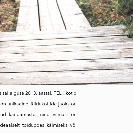
s sai alguse 2013. aastal. TELK kotid
 on unikaalne. Riidekottide jaoks on
atud kangamuster ning viimast on
ideaalselt toidupoes käimiseks või