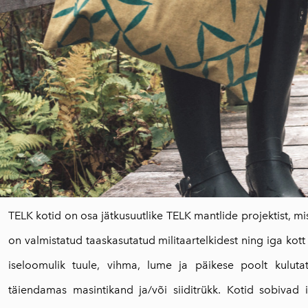
TELK kotid on osa jätkusuutlike TELK mantlide projektist, mi
on valmistatud taaskasutatud militaartelkidest ning iga kott
iseloomulik tuule, vihma, lume ja päikese poolt kulut
täiendamas masintikand ja/või siiditrükk. Kotid sobivad 