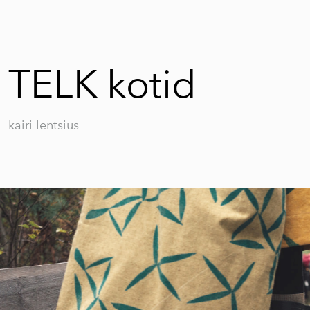
TELK kotid
kairi lentsius