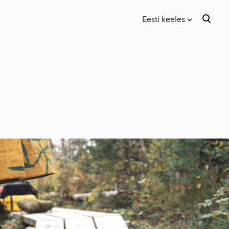
Eesti keeles
lisati ostukorvi.
Vaata ostukorvi
Eesti keeles
in English