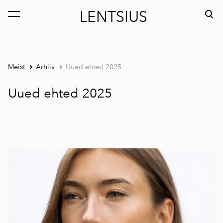
LENTSIUS
lisati ostukorvi.
Vaata ostukorvi
Meist
Arhiiv
Uued ehted 2025
Uued ehted 2025