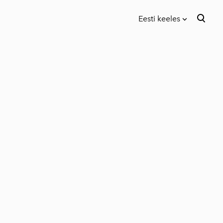
Eesti keeles
lisati ostukorvi.
Vaata ostukorvi
Eesti keeles
in English