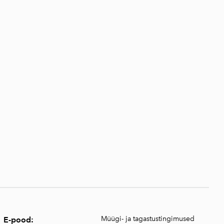
Müügi- ja tagastustingimused
E-pood: