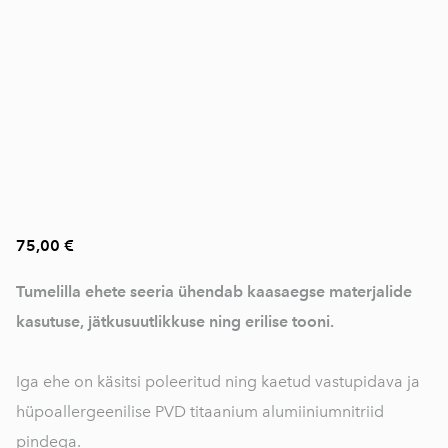
75,00 €
Tumelilla ehete seeria ühendab kaasaegse materjalide
kasutuse, jätkusuutlikkuse ning erilise tooni.
Iga ehe on käsitsi poleeritud ning kaetud vastupidava ja
hüpoallergeenilise PVD titaanium alumiiniumnitriid
pindega.