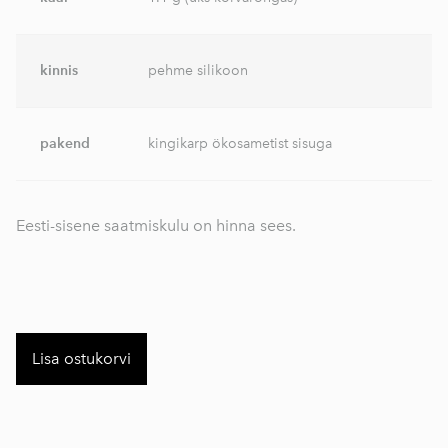
kinnis
pehme silikoon
pakend
kingikarp ökosametist sisuga
Eesti-sisene saatmiskulu on hinna sees.
Lisa ostukorvi