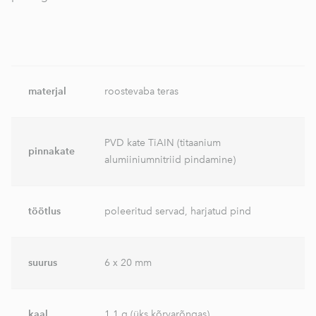
materjal
roostevaba teras
PVD kate TiAIN (titaanium
pinnakate
alumiiniumnitriid pindamine)
töötlus
poleeritud servad, harjatud pind
suurus
6 x 20 mm
kaal
1.1 g (üks kõrvarõngas)