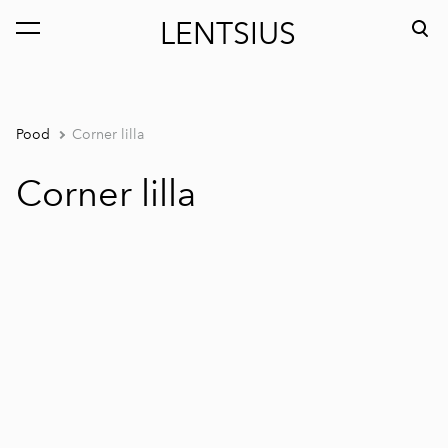
LENTSIUS
lisati ostukorvi.
Vaata ostukorvi
Pood
Corner lilla
Corner lilla
1 / 4