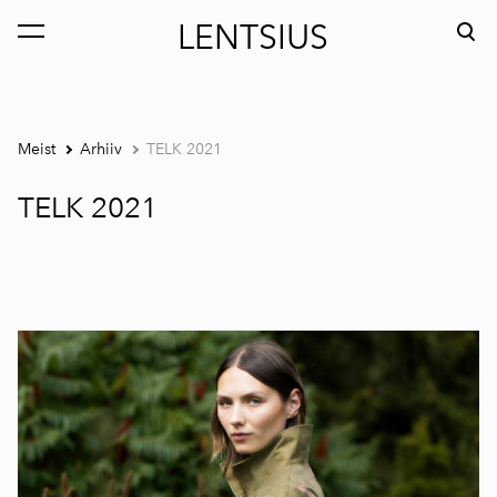
LENTSIUS
lisati ostukorvi.
Vaata ostukorvi
Meist
Arhiiv
TELK 2021
TELK 2021