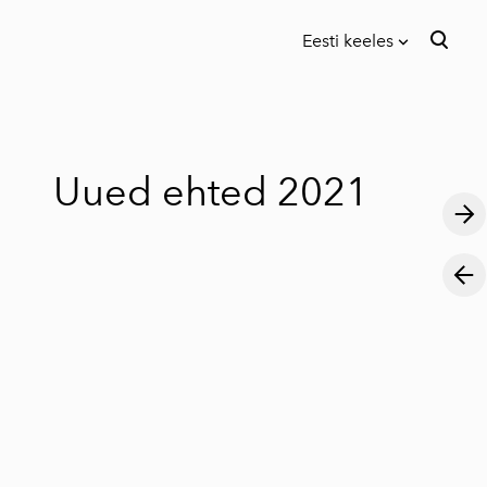
Eesti keeles
lisati ostukorvi.
Vaata ostukorvi
Eesti keeles
in English
Uued ehted 2021