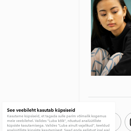
See veebileht kasutab küpsiseid
Kasutame küpsiseid, et tagada sulle parim võimalik kogemus
meie veebilehel. Valides "Luba kõik", nõustud analüütiliste
küpsiste kasutamisega. Valides "Luba ainult vajalikud", keeldud
analüütiliste küpsiste kasutamisest. Saad enda eelistust igal ajal