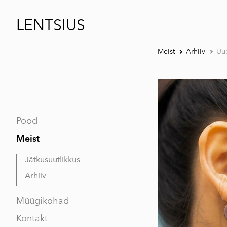
LENTSIUS
Meist
Arhiiv
Uu
Pood
Meist
Jätkusuutlikkus
Arhiiv
Müügikohad
Kontakt