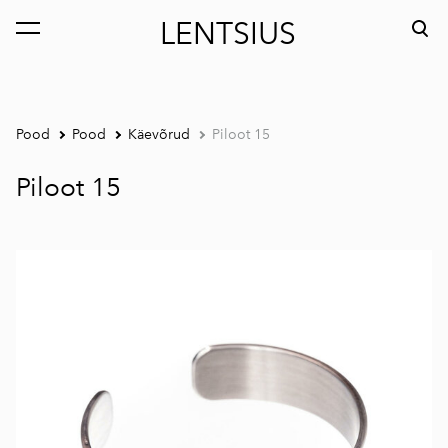
LENTSIUS
lisati ostukorvi.
Vaata ostukorvi
Pood
Pood
Käevõrud
Piloot 15
Piloot 15