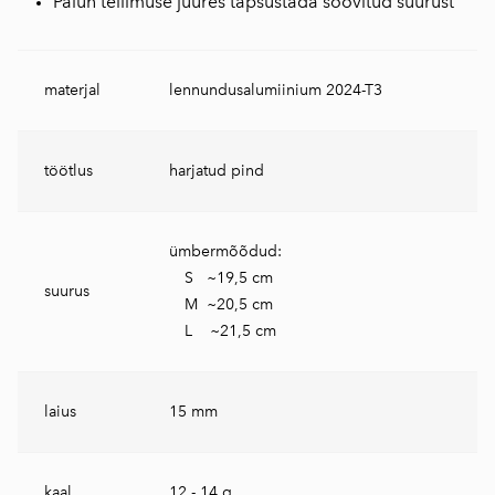
Palun tellimuse juures täpsustada soovitud suurust
materjal
lennundusalumiinium 2024-T3
töötlus
harjatud pind
ümbermõõdud:
S ~19,5 cm
suurus
M ~20,5 cm
L ~21,5 cm
laius
15 mm
kaal
12 - 14 g