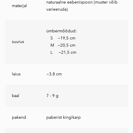
naturaalne eebenispoon (muster võib
materjal
varieeruda)
ümbermõõdud:
S ~19,5 cm
suurus
M ~20,5 cm
L ~21,5 cm
laius
~3,8 cm
kaal
7 - 9 g
pakend
paberist kingikarp