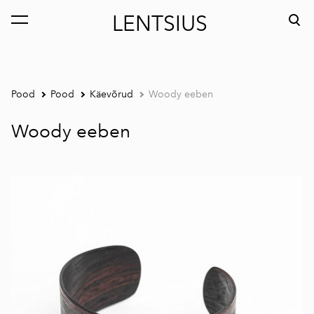
LENTSIUS
lisati ostukorvi.
Vaata ostukorvi
Pood
Pood
Käevõrud
Woody eeben
Woody eeben