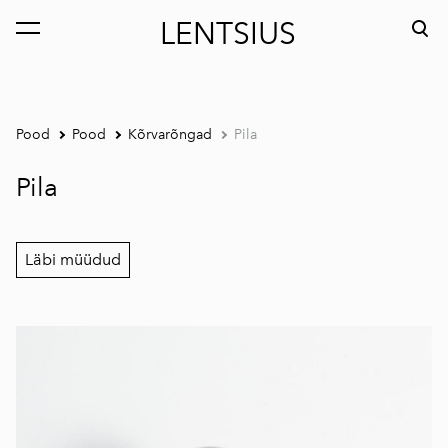
LENTSIUS
lisati ostukorvi.
Vaata ostukorvi
Pood
Pood
Kõrvarõngad
Pila
Pila
Läbi müüdud