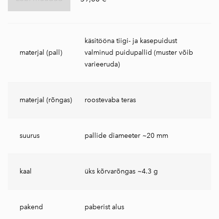
käsitööna tiigi- ja kasepuidust
materjal (pall)
valminud puidupallid (muster võib
varieeruda)
materjal (rõngas)
roostevaba teras
suurus
pallide diameeter ~20 mm
kaal
üks kõrvarõngas ~4.3 g
pakend
paberist alus