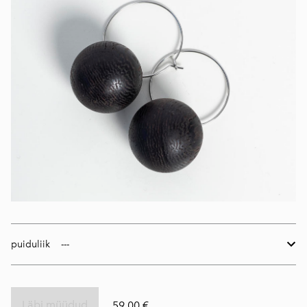
puiduliik
Läbi müüdud
59,00 €