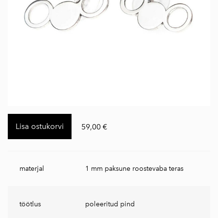
Lisa ostukorvi
59,00 €
materjal
1 mm paksune roostevaba teras
töötlus
poleeritud pind