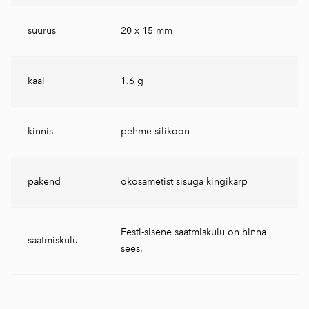
suurus
20 x 15 mm
kaal
1.6 g
kinnis
pehme silikoon
pakend
ökosametist sisuga kingikarp
Eesti-sisene saatmiskulu on hinna
saatmiskulu
sees.