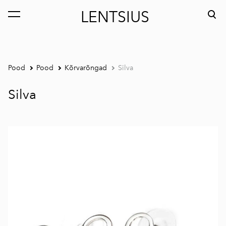
LENTSIUS
lisati ostukorvi.
Vaata ostukorvi
Pood
Pood
Kõrvarõngad
Silva
Silva