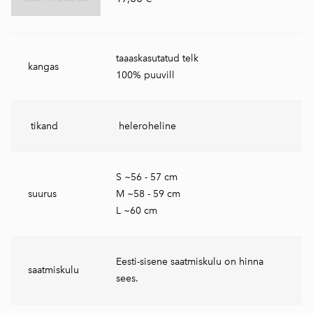
taaaskasutatud telk
kangas
100% puuvill
tikand
heleroheline
S ~56 - 57 cm
suurus
M ~58 - 59 cm
L ~60 cm
Eesti-sisene saatmiskulu on hinna
saatmiskulu
sees.