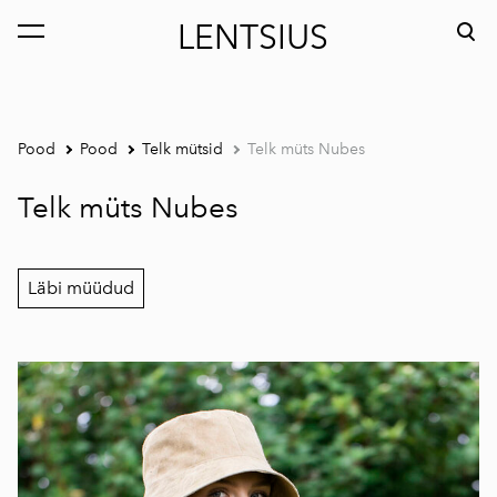
LENTSIUS
lisati ostukorvi.
Vaata ostukorvi
Pood
Pood
Telk mütsid
Telk müts Nubes
Telk müts Nubes
Läbi müüdud