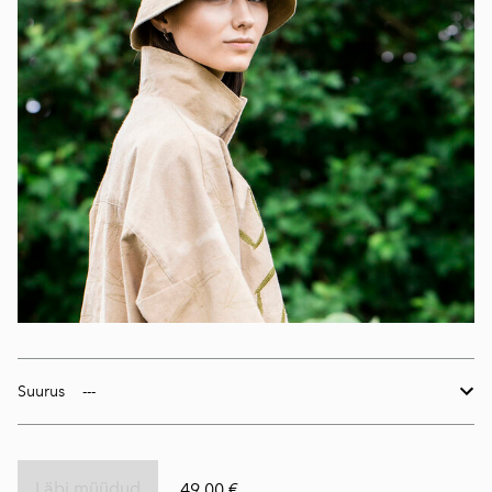
Suurus
Läbi müüdud
49,00 €