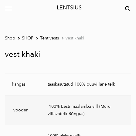
LENTSIUS
was added to the cart.
View cart
Shop
SHOP
Tent vests
vest khaki
vest khaki
kangas
taaskasutatud 100% puuvillane telk
100% Eesti maalamba vill (Muru
vooder
villavabrik Rõngus)
100% viskoosniit,