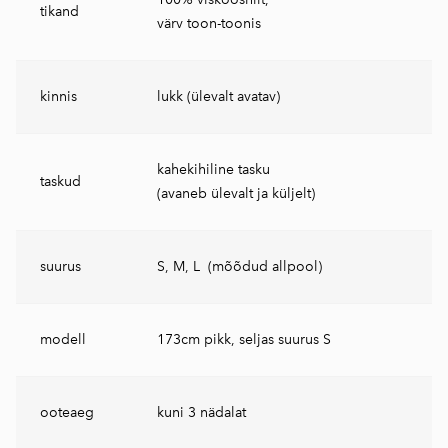
tikand
värv toon-toonis
kinnis
lukk (ülevalt avatav)
kahekihiline tasku
taskud
(avaneb ülevalt ja küljelt)
suurus
S, M, L (mõõdud allpool)
modell
173cm pikk, seljas suurus S
ooteaeg
kuni 3 nädalat