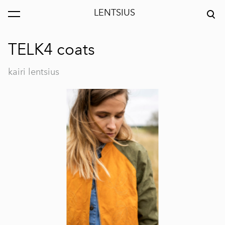
LENTSIUS
was added to the cart.
View cart
TELK4 coats
kairi lentsius