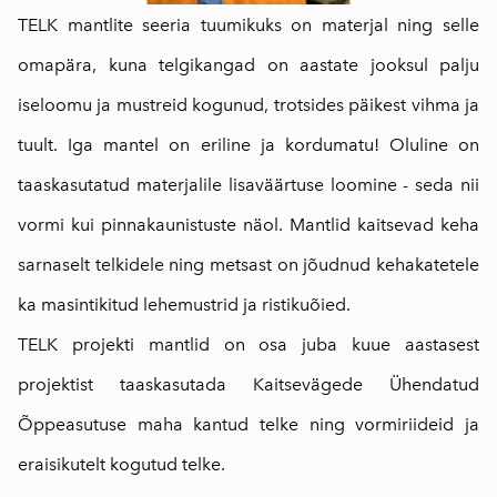
TELK mantlite seeria tuumikuks on materjal ning selle
omapära, kuna telgikangad on aastate jooksul palju
iseloomu ja mustreid kogunud, trotsides päikest vihma ja
tuult. Iga mantel on eriline ja kordumatu!
Oluline on
taaskasutatud materjalile lisaväärtuse loomine - seda nii
vormi kui pinnakaunistuste näol. Mantlid kaitsevad keha
sarnaselt telkidele ning metsast on jõudnud kehakatetele
ka masintikitud lehemustrid ja ristikuõied.
TELK projekti mantlid on osa juba kuue aastasest
projektist taaskasutada Kaitsevägede Ühendatud
Õppeasutuse maha kantud telke ning vormiriideid ja
eraisikutelt kogutud telke.